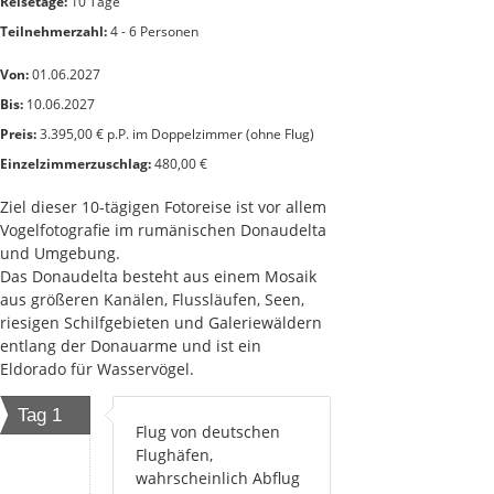
Reisetage:
10 Tage
Teilnehmerzahl:
4 - 6 Personen
Von:
01.06.2027
Bis:
10.06.2027
Preis:
3.395,00 € p.P. im Doppelzimmer (ohne Flug)
Einzelzimmerzuschlag:
480,00 €
Ziel dieser 10-tägigen Fotoreise ist vor allem
Vogelfotografie im rumänischen Donaudelta
und Umgebung.
Das Donaudelta besteht aus einem Mosaik
aus größeren Kanälen, Flussläufen, Seen,
riesigen Schilfgebieten und Galeriewäldern
entlang der Donauarme und ist ein
Eldorado für Wasservögel.
Tag 1
Flug von deutschen
Flughäfen,
wahrscheinlich Abflug