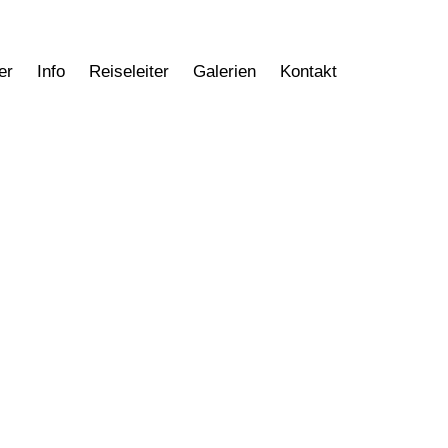
r
Info
Reiseleiter
Galerien
Kontakt
er
Info
Reiseleiter
Galerien
Kontakt