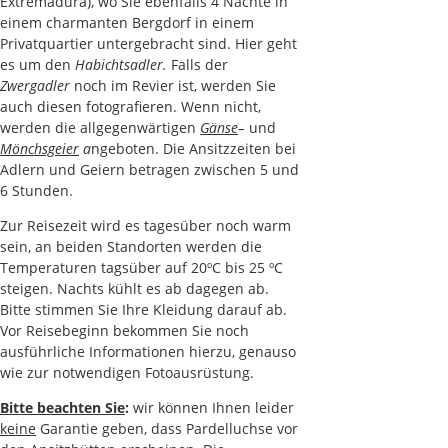
Extremadura), wo Sie ebenfalls 4 Nächte in
einem charmanten Bergdorf in einem
Privatquartier untergebracht sind. Hier geht
es um den
Habichtsadler.
Falls der
Zwergadler
noch im Revier ist, werden Sie
auch diesen fotografieren. Wenn nicht,
werden die allgegenwärtigen
Gänse
–
und
Mönchsgeier
a
ngeboten. Die Ansitzzeiten bei
Adlern und Geiern betragen zwischen 5 und
6 Stunden.
Zur Reisezeit wird es tagesüber noch warm
sein, an beiden Standorten werden die
Temperaturen tagsüber auf 20ºC bis 25 ºC
steigen. Nachts kühlt es ab dagegen ab.
Bitte stimmen Sie Ihre Kleidung darauf ab.
Vor Reisebeginn bekommen Sie noch
ausführliche Informationen hierzu, genauso
wie zur notwendigen Fotoausrüstung.
Bitte beachten Sie
:
wir können Ihnen leider
keine
Garantie geben, dass Pardelluchse vor