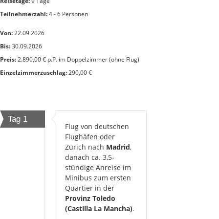
Reisetage:
9 Tage
Teilnehmerzahl:
4 - 6 Personen
Von:
22.09.2026
Bis:
30.09.2026
Preis:
2.890,00 € p.P. im Doppelzimmer (ohne Flug)
Einzelzimmerzuschlag:
290,00 €
Tag 1
Flug von deutschen
Flughäfen oder
Zürich nach
Madrid
,
danach ca. 3,5-
stündige Anreise im
Minibus zum ersten
Quartier in der
Provinz Toledo
(Castilla La Mancha)
.